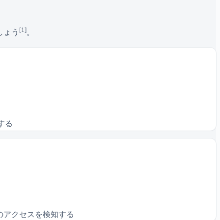
[1]
しょう
。
する
へのアクセスを検知する