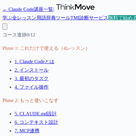
← Claude Code講座一覧
|
学ぶ
全レッスン
用語辞典
ツール
TMI診断
サービス
無料で始め
コース進捗
0
/
12
Phase
1
:
これだけで使える（4レッスン）
1
.
Claude Codeとは
2
.
インストール
3
.
最初のタスク
4
.
ファイル操作
Phase
2
:
もっと使いこなす
5
.
CLAUDE.md設計
6
.
コンテキスト設計
7
.
MCP連携