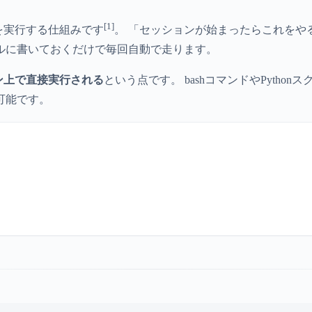
[1]
処理を実行する仕組みです
。 「セッションが始まったらこれをや
ルに書いておくだけで毎回自動で走ります。
シン上で直接実行される
という点です。 bashコマンドやPyth
可能です。