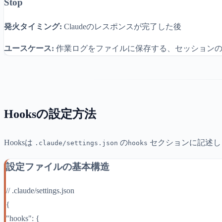
Stop
発火タイミング:
Claudeのレスポンスが完了した後
ユースケース:
作業ログをファイルに保存する、セッションの
Hooksの設定方法
Hooksは
の
セクションに記述し
.claude/settings.json
hooks
設定ファイルの基本構造
// .claude/settings.json
{
"hooks": {