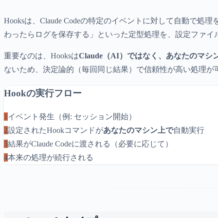
Hooksは、Claude Codeの特定のイベントに対して自動で
わったらログを保存する」といった定型処理を、設定ファイ
重要なのは、Hooksは
Claude（AI）ではなく、あなたのマ
ないため、決定論的（毎回同じ結果）で信頼性が高い処理が
Hookの実行フロー
1
イベント発生（例: セッション開始）
2
設定されたHookコマンドが
あなたのマシン上で
自動実行
3
結果がClaude Codeに渡される（必要に応じて）
4
本来の処理が続行される