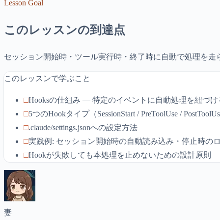
Lesson Goal
このレッスンの到達点
セッション開始時・ツール実行時・終了時に自動で処理を走
このレッスンで学ぶこと
□
Hooksの仕組み — 特定のイベントに自動処理を紐づけ
□
5つのHookタイプ（SessionStart / PreToolUse / PostToolUse /
□
.claude/settings.jsonへの設定方法
□
実践例: セッション開始時の自動読み込み・停止時の
□
Hookが失敗しても本処理を止めないための設計原則
妻