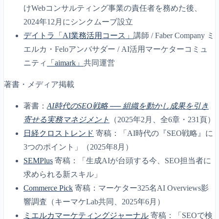
けWebコンサルティング事業の責任者を務めた後、
2024年12月にシンクムーブ設立
デイトラ「AI業務活用コース」
講師 / Faber Company ミ
エルカ・Feloアンバサダー / AI活用マーケターコミュ
ニティ
「aimark」
共同運営
著書・メディア掲載
著書：
AI時代のSEO戦略 ── 組織を動かし成果を引き
寄せる実務マネジメント
（2025年2月、全6章・231頁）
日経クロストレンド
寄稿：「AI時代の『SEO戦略』に
3つのポイント」（2025年8月）
SEMPlus
寄稿：「生成AIが台頭する今、SEO担当者に
求められる新スキル」
Commerce Pick
寄稿：マーケター325名AI Overviews影
響調査（キーマケLab共同、2025年6月）
ミエルカマーケティングジャーナル
寄稿：「SEOで検