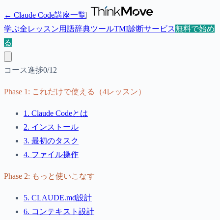
← Claude Code講座一覧
|
学ぶ
全レッスン
用語辞典
ツール
TMI診断
サービス
無料で始め
る
コース進捗
0
/
12
Phase
1
:
これだけで使える（4レッスン）
1
.
Claude Codeとは
2
.
インストール
3
.
最初のタスク
4
.
ファイル操作
Phase
2
:
もっと使いこなす
5
.
CLAUDE.md設計
6
.
コンテキスト設計