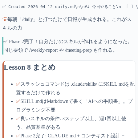
✅ Created 2026-04-12-daily.md\n\n## 今日やること\n- [ 
💡
毎朝「/daily」と打つだけで日報が生成される。これがス
キルの力
✅ Phase 2完了！自分だけのスキルが作れるようになった。
同じ要領で /weekly-report や /meeting-prep も作れる。
Lesson 8 まとめ
✅
スラッシュコマンドは .claude/skills/ にSKILL.mdを配
置するだけで作れる
✅
SKILL.mdはMarkdownで書く「AIへの手順書」。プ
ログラミング不要
✅
良いスキルの条件: 3ステップ以上、週1回以上使
う、品質基準がある
✅
Phase 2完了: CLAUDE.md + コンテキスト設計 +