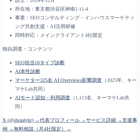
設立：2024年12月
所在地：東京都渋谷区神南1-11-4
事業：SEOコンサルティング・インハウスマーケティ
ング共創支援・AI活用研修
同時対応：メインクライアント4社限定
独自調査・コンテンツ
SEO担当10タイプ診断
AI本性診断
マーケター325名 AI Overviews影響調査
（2025年、キー
マケLab共同）
AIモード認知・利用調査
（1,113名、キーマケLab共
同）
X (@shotatykr) →
代表プロフィール →
サービス詳細 →
支援事
例 →
無料相談（月4社限定）→