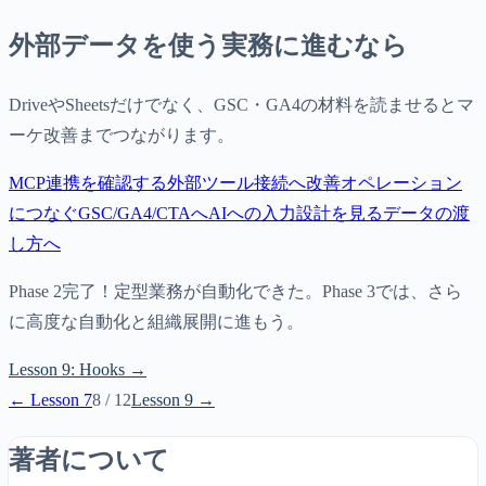
外部データを使う実務に進むなら
DriveやSheetsだけでなく、GSC・GA4の材料を読ませるとマ
ーケ改善までつながります。
MCP連携を確認する
外部ツール接続へ
改善オペレーション
につなぐ
GSC/GA4/CTAへ
AIへの入力設計を見る
データの渡
し方へ
Phase 2完了！定型業務が自動化できた。Phase 3では、さら
に高度な自動化と組織展開に進もう。
Lesson
9
:
Hooks
→
← Lesson
7
8
/
12
Lesson
9
→
著者について