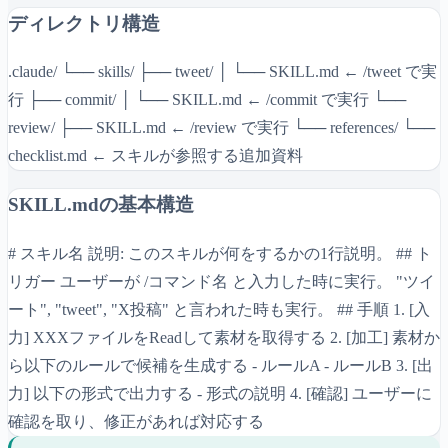
ディレクトリ構造
.claude/ └── skills/ ├── tweet/ │ └── SKILL.md ← /tweet で実
行 ├── commit/ │ └── SKILL.md ← /commit で実行 └──
review/ ├── SKILL.md ← /review で実行 └── references/ └──
checklist.md ← スキルが参照する追加資料
SKILL.mdの基本構造
# スキル名 説明: このスキルが何をするかの1行説明。 ## ト
リガー ユーザーが /コマンド名 と入力した時に実行。 "ツイ
ート", "tweet", "X投稿" と言われた時も実行。 ## 手順 1. [入
力] XXXファイルをReadして素材を取得する 2. [加工] 素材か
ら以下のルールで候補を生成する - ルールA - ルールB 3. [出
力] 以下の形式で出力する - 形式の説明 4. [確認] ユーザーに
確認を取り、修正があれば対応する