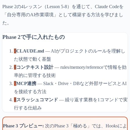
Phase 2の4レッスン（Lesson 5-8）を通じて、Claude Codeを
「自分専用のAI作業環境」として構築する方法を学びまし
た。
Phase 2で手に入れたもの
5
CLAUDE.md
— AIがプロジェクトのルールを理解し
た状態で動く基盤
6
コンテキスト設計
— rules/memory/referenceで情報を効
率的に管理する技術
7
MCP連携
— Slack・Drive・DBなど外部サービスとAI
を接続する方法
8
スラッシュコマンド
— 繰り返す業務を1コマンドで実
行する仕組み
Phase 3 プレビュー:
次のPhase 3「極める」では、Hooksによ