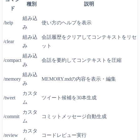
種別
説明
ド
組み込
/help
使い方のヘルプを表示
み
組み込
会話履歴をクリアしてコンテキストをリセ
/clear
み
ット
組み込
/compact
会話を要約してコンテキストを圧縮
み
組み込
/memory
MEMORY.mdの内容を表示・編集
み
カスタ
/tweet
ツイート候補を30本生成
ム
カスタ
/commit
コミットメッセージ自動生成
ム
カスタ
/review
コードレビュー実行
ム