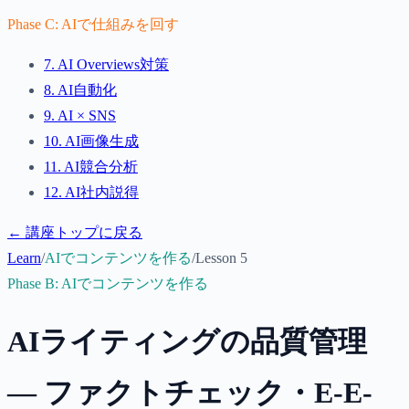
Phase
C
:
AIで仕組みを回す
7
.
AI Overviews対策
8
.
AI自動化
9
.
AI × SNS
10
.
AI画像生成
11
.
AI競合分析
12
.
AI社内説得
← 講座トップに戻る
Learn
/
AIでコンテンツを作る
/
Lesson
5
Phase
B
:
AIでコンテンツを作る
AIライティングの品質管理
— ファクトチェック・E-E-