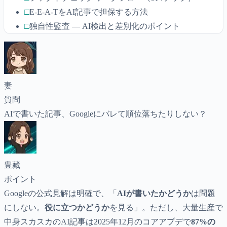
□
E-E-A-TをAI記事で担保する方法
□
独自性監査 — AI検出と差別化のポイント
妻
質問
AIで書いた記事、Googleにバレて順位落ちたりしない？
豊藏
ポイント
Googleの公式見解は明確で、「
AIが書いたかどうか
は問題
にしない。
役に立つかどうか
を見る」。ただし、大量生産で
中身スカスカのAI記事は2025年12月のコアアプデで
87%の