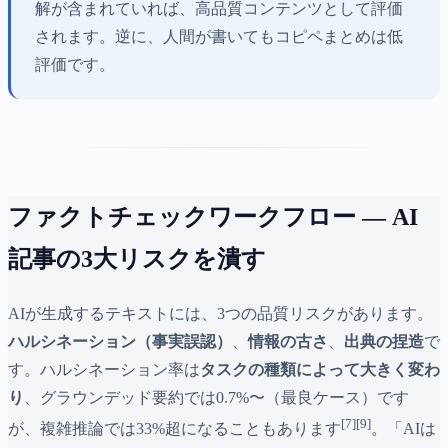
解が含まれていれば、高品質コンテンツとして評価
されます。逆に、人間が書いてもコピペまとめは低
評価です。
ファクトチェックワークフロー — AI
記事の3大リスクを潰す
AIが生成するテキストには、3つの品質リスクがあります。
ハルシネーション（事実誤認）
、
情報の古さ
、
出典の捏造
で
す。ハルシネーション率は
タスクの種類によって大きく変わ
り
、グラウンデッド要約では0.7%〜（最良ケース）です
[7][9]
が、複雑推論では33%超になることもあります
。「AIは