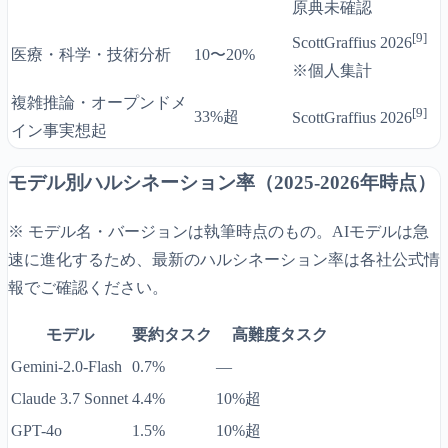
原典未確認
[9]
ScottGraffius 2026
医療・科学・技術分析
10〜20%
※個人集計
複雑推論・オープンドメ
[9]
33%超
ScottGraffius 2026
イン事実想起
モデル別ハルシネーション率（2025-2026年時点）
※ モデル名・バージョンは執筆時点のもの。AIモデルは急
速に進化するため、最新のハルシネーション率は各社公式情
報でご確認ください。
モデル
要約タスク
高難度タスク
Gemini-2.0-Flash
0.7%
—
Claude 3.7 Sonnet
4.4%
10%超
GPT-4o
1.5%
10%超