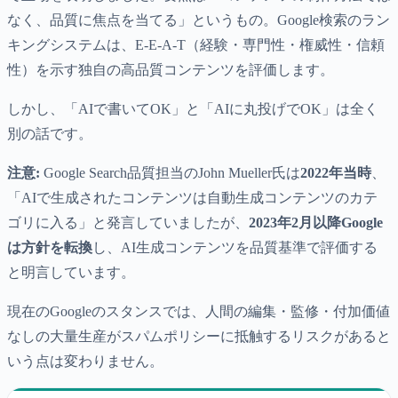
なく、品質に焦点を当てる」というもの。Google検索のラン
キングシステムは、E-E-A-T（経験・専門性・権威性・信頼
性）を示す独自の高品質コンテンツを評価します。
しかし、「AIで書いてOK」と「AIに丸投げでOK」は全く
別の話です。
注意:
Google Search品質担当のJohn Mueller氏は
2022年当時
、
「AIで生成されたコンテンツは自動生成コンテンツのカテ
ゴリに入る」と発言していましたが、
2023年2月以降Google
は方針を転換
し、AI生成コンテンツを品質基準で評価する
と明言しています。
現在のGoogleのスタンスでは、人間の編集・監修・付加価値
なしの大量生産がスパムポリシーに抵触するリスクがあると
いう点は変わりません。