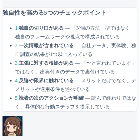
独自性を高める5つのチェックポイント
1.
独自の切り口がある
— 「N個の方法」型ではなく、
独自のフレームワークや視点で構成されている
2.
一次情報が含まれている
— 自社データ、実体験、独
自調査の結果が1つ以上入っている
3.
主張に対する根拠がある
— 「〜と言われています」
ではなく、出典付きのデータで裏付けている
4.
反論や限界に触れている
— メリットだけでなく、デ
メリットや適用条件も述べている
5.
読者の次のアクションが明確
— 読んで終わりではな
く、具体的な行動ステップを提示している