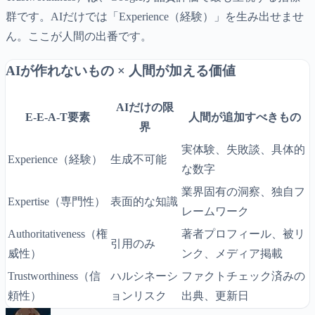
群です。AIだけでは「Experience（経験）」を生み出せませ
ん。ここが人間の出番です。
AIが作れないもの × 人間が加える価値
AIだけの限
E-E-A-T要素
人間が追加すべきもの
界
実体験、失敗談、具体的
Experience（経験）
生成不可能
な数字
業界固有の洞察、独自フ
Expertise（専門性）
表面的な知識
レームワーク
Authoritativeness（権
著者プロフィール、被リ
引用のみ
威性）
ンク、メディア掲載
Trustworthiness（信
ハルシネーシ
ファクトチェック済みの
頼性）
ョンリスク
出典、更新日