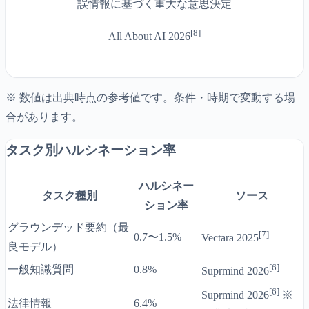
誤情報に基づく重大な意思決定
[
8
]
All About AI 2026
※ 数値は出典時点の参考値です。条件・時期で変動する場
合があります。
タスク別ハルシネーション率
ハルシネー
タスク種別
ソース
ション率
グラウンデッド要約（最
[7]
0.7〜1.5%
Vectara 2025
良モデル）
[6]
一般知識質問
0.8%
Suprmind 2026
[6]
Suprmind 2026
※
法律情報
6.4%