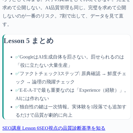
求めて公開しない。AI品質管理も同じ。完璧を求めて公開
しないのが一番のリスク。7割で出して、データを見て直
す。
Lesson 5 まとめ
✅
GoogleはAI生成自体を罰さない。罰せられるのは
「役に立たない大量生産」
✅
ファクトチェック3ステップ: 原典確認 → 鮮度チェ
ック → 論理の飛躍チェック
✅
E-E-A-Tで最も重要なのは「Experience（経験）」。
AIには作れない
✅
独自性の鍵は一次情報。実体験を1段落でも追加す
るだけで品質が劇的に向上
SEO
講座 Lesson
6
SEO視点の品質診断基準を知る