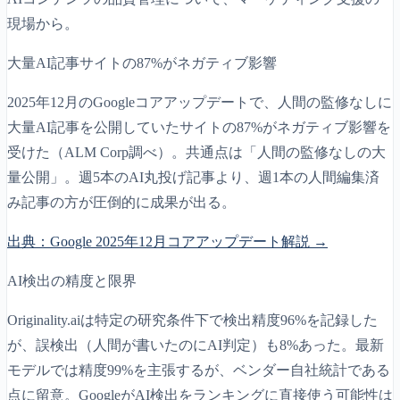
現場から。
大量AI記事サイトの87%がネガティブ影響
2025年12月のGoogleコアアップデートで、人間の監修なしに
大量AI記事を公開していたサイトの87%がネガティブ影響を
受けた（ALM Corp調べ）。共通点は「人間の監修なしの大
量公開」。週5本のAI丸投げ記事より、週1本の人間編集済
み記事の方が圧倒的に成果が出る。
出典：
Google 2025年12月コアアップデート解説
→
AI検出の精度と限界
Originality.aiは特定の研究条件下で検出精度96%を記録した
が、誤検出（人間が書いたのにAI判定）も8%あった。最新
モデルでは精度99%を主張するが、ベンダー自社統計である
点に留意。GoogleがAI検出をランキングに直接使う可能性は