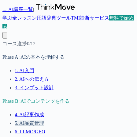
← AI講座一覧
|
学ぶ
全レッスン
用語辞典
ツール
TMI診断
サービス
無料で始め
る
コース進捗
0
/
12
Phase
A
:
AIの基本を理解する
1
.
AI入門
2
.
AIへの伝え方
3
.
インプット設計
Phase
B
:
AIでコンテンツを作る
4
.
AI記事作成
5
.
AI品質管理
6
.
LLMO/GEO