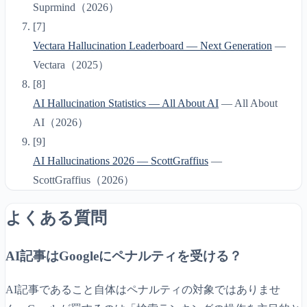
Suprmind
（
2026
）
[
7
]
Vectara Hallucination Leaderboard — Next Generation
—
Vectara
（
2025
）
[
8
]
AI Hallucination Statistics — All About AI
—
All About
AI
（
2026
）
[
9
]
AI Hallucinations 2026 — ScottGraffius
—
ScottGraffius
（
2026
）
よくある質問
AI記事はGoogleにペナルティを受ける？
AI記事であること自体はペナルティの対象ではありませ