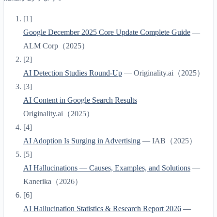
[
1
]
Google December 2025 Core Update Complete Guide
—
ALM Corp
（
2025
）
[
2
]
AI Detection Studies Round-Up
—
Originality.ai
（
2025
）
[
3
]
AI Content in Google Search Results
—
Originality.ai
（
2025
）
[
4
]
AI Adoption Is Surging in Advertising
—
IAB
（
2025
）
[
5
]
AI Hallucinations — Causes, Examples, and Solutions
—
Kanerika
（
2026
）
[
6
]
AI Hallucination Statistics & Research Report 2026
—