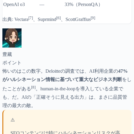
OpenAI o3
—
33%（PersonQA）
[7]
[6]
[9]
出典: Vectara
、Suprmind
、ScottGraffius
豊藏
ポイント
怖いのはこの数字。Deloitteの調査では、AI利用企業の
47%
がハルシネーション情報に基づいて重大なビジネス判断
をし
[8]
たことがある
。human-in-the-loopを導入している企業で
も、だ。AIの「正確そうに見える出力」は、まさに品質管
理の最大の敵。
⚠️
SEOコンテンツは特にハルシネーションリスクが高