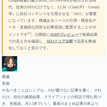
Google検索の最大60%にAI Overviewが表示される時
代。従来のSEOだけでなく、LLM（ChatGPT・Gemini
等）に自社コンテンツを引用させる「AEO」が重要
になっています。権威あるソースの引用・構造化デ
ータ・直接的な回答を記事冒頭に配置することがポ
[7]
イントです
。公開前に
SERPプレビュー
で検索結果
での見え方を確認し、
SEOスコア診断
で品質を数値
化しておくと安心です。
豊藏
実例
やるべきことはシンプル。AIが書けない記事を書く。それ
だけ。自社の施策結果、クライアントとの対話で得た気づ
き、失敗談。月2-3本でいい。量産のまとめ記事10本より