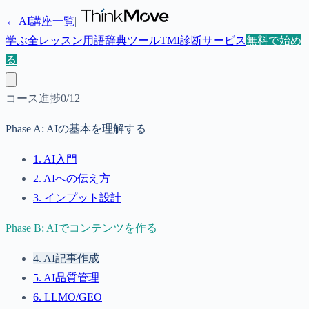
← AI講座一覧
|
学ぶ
全レッスン
用語辞典
ツール
TMI診断
サービス
無料で始め
る
コース進捗
0
/
12
Phase
A
:
AIの基本を理解する
1
.
AI入門
2
.
AIへの伝え方
3
.
インプット設計
Phase
B
:
AIでコンテンツを作る
4
.
AI記事作成
5
.
AI品質管理
6
.
LLMO/GEO