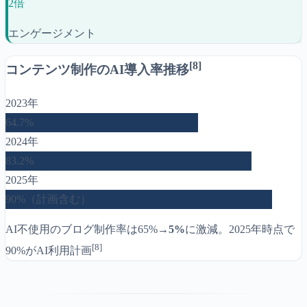
2倍
エンゲージメント
[8]
コンテンツ制作のAI導入率推移
2023年
64.7%
2024年
83.2%
2025年
90%（計画含む）
AI不使用のブログ制作率は65%→
5%
に激減。2025年時点で
[8]
90%がAI利用計画