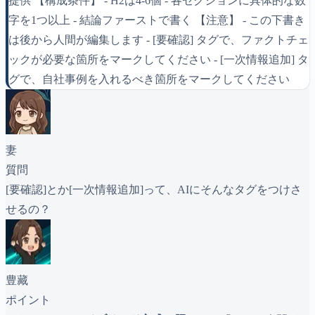
提供 【構成条件】 - H2は4-6個 - 各セクションに具体的な数
字を1つ以上 - 結論ファーストで書く 【注意】 - この下書き
は後から人間が編集します - [要確認] タグで、ファクトチェ
ックが必要な箇所をマークしてください - [一次情報追加] タ
グで、自社事例を入れるべき箇所をマークしてください
妻
質問
[要確認]とか[一次情報追加]って、AIにそんなタグをつけさ
せるの？
豊藏
ポイント