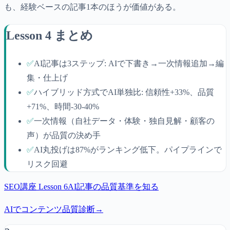
も、経験ベースの記事1本のほうが価値がある。
Lesson 4 まとめ
✅
AI記事は3ステップ: AIで下書き→一次情報追加→編
集・仕上げ
✅
ハイブリッド方式でAI単独比: 信頼性+33%、品質
+71%、時間-30-40%
✅
一次情報（自社データ・体験・独自見解・顧客の
声）が品質の決め手
✅
AI丸投げは87%がランキング低下。パイプラインで
リスク回避
SEO
講座 Lesson
6
AI記事の品質基準を知る
AIでコンテンツ品質診断
→