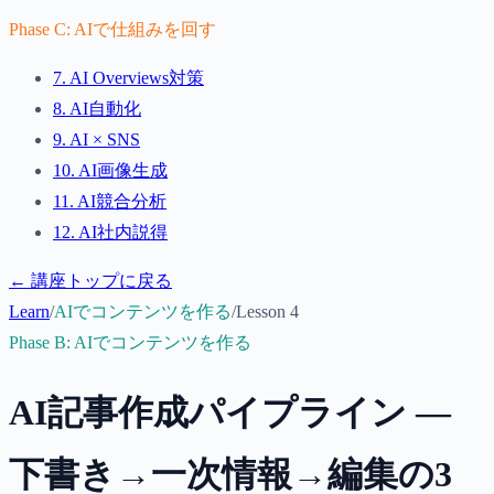
Phase
C
:
AIで仕組みを回す
7
.
AI Overviews対策
8
.
AI自動化
9
.
AI × SNS
10
.
AI画像生成
11
.
AI競合分析
12
.
AI社内説得
← 講座トップに戻る
Learn
/
AIでコンテンツを作る
/
Lesson
4
Phase
B
:
AIでコンテンツを作る
AI記事作成パイプライン —
下書き→一次情報→編集の3