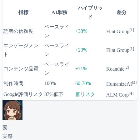
ハイブリッ
指標
AI単独
差分
ド
ベースライ
[1]
読者の信頼度
+33%
Flint Group
ン
エンゲージメン
ベースライ
[1]
+23%
Flint Group
ト
ン
ベースライ
[2]
コンテンツ品質
+71%
Koanthic
ン
[3]
制作時間
100%
60-70%
HumanizeAI
[4]
Google評価リスク
87%低下
低リスク
ALM Corp
妻
実感