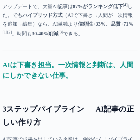
[4]
アップデートで、大量AI記事は
87%がランキング低下
し
た。でも
ハイブリッド方式
（AIで下書き→人間が一次情報
を追加→編集）なら、AI単独より
信頼性+33%、品質+71%
[1][2]
[3]
。時間も
30-40%削減
できる。
AIは下書き担当。一次情報と判断は、人間
にしかできない仕事。
3ステップパイプライン — AI記事の正
しい作り方
AI記事で成果を出している企業は、例外なく「パイプライ