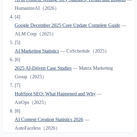
HumanizeAI
（
2026
）
[
4
]
Google December 2025 Core Update Complete Guide
—
ALM Corp
（
2025
）
[
5
]
AI Marketing Statistics
—
CoSchedule
（
2025
）
[
6
]
2025 AI-Driven Case Studies
—
Matrix Marketing
Group
（
2025
）
[
7
]
HubSpot SEO: What Happened and Why
—
AirOps
（
2025
）
[
8
]
AI Content Creation Statistics 2026
—
AutoFaceless
（
2026
）