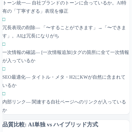
トーン統一
—
自社ブランドのトーンに合っているか。AI特
有の「丁寧すぎる」表現を修正
□
冗長表現の削除
—
「〜することができます」→「〜できま
す」。AIは冗長になりがち
□
一次情報の確認
—
[一次情報追加]タグの箇所に全て一次情報
が入っているか
□
SEO最適化
—
タイトル・メタ・H2にKWが自然に含まれて
いるか
□
内部リンク
—
関連する自社ページへのリンクが入っている
か
品質比較: AI単独 vs ハイブリッド方式