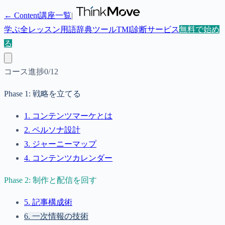
← Content講座一覧
|
学ぶ
全レッスン
用語辞典
ツール
TMI診断
サービス
無料で始め
る
コース進捗
0
/
12
Phase
1
:
戦略を立てる
1
.
コンテンツマーケとは
2
.
ペルソナ設計
3
.
ジャーニーマップ
4
.
コンテンツカレンダー
Phase
2
:
制作と配信を回す
5
.
記事構成術
6
.
一次情報の技術