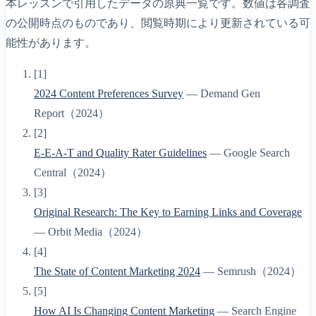
本レッスンで引用したデータの原典一覧です。数値は各調査
の公開時点のものであり、閲覧時期により更新されている可
能性があります。
[
1
]
2024 Content Preferences Survey
—
Demand Gen
Report
（
2024
）
[
2
]
E-E-A-T and Quality Rater Guidelines
—
Google Search
Central
（
2024
）
[
3
]
Original Research: The Key to Earning Links and Coverage
—
Orbit Media
（
2024
）
[
4
]
The State of Content Marketing 2024
—
Semrush
（
2024
）
[
5
]
How AI Is Changing Content Marketing
—
Search Engine