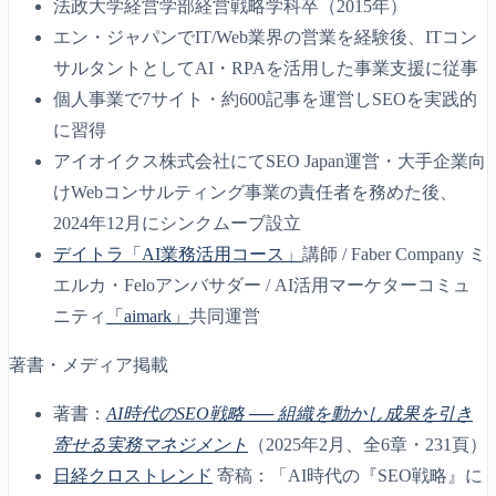
法政大学経営学部経営戦略学科卒（2015年）
エン・ジャパンでIT/Web業界の営業を経験後、ITコン
サルタントとしてAI・RPAを活用した事業支援に従事
個人事業で7サイト・約600記事を運営しSEOを実践的
に習得
アイオイクス株式会社にてSEO Japan運営・大手企業向
けWebコンサルティング事業の責任者を務めた後、
2024年12月にシンクムーブ設立
デイトラ「AI業務活用コース」
講師 / Faber Company ミ
エルカ・Feloアンバサダー / AI活用マーケターコミュ
ニティ
「aimark」
共同運営
著書・メディア掲載
著書：
AI時代のSEO戦略 ── 組織を動かし成果を引き
寄せる実務マネジメント
（2025年2月、全6章・231頁）
日経クロストレンド
寄稿：「AI時代の『SEO戦略』に