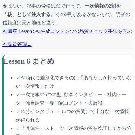
要はない。記事の骨格はAIで作って、
一次情報の2割を
「核」として注入する
。その2割があるかないかで、読者の
信頼度は天と地ほど違う。
AI
講座 Lesson
5
AI生成コンテンツの品質チェック手法を学ぶ
AI品質管理
→
Lesson 6 まとめ
✓
AI時代に差別化できるのは「あなたしか持っていな
い一次情報」だけ
✓
一次情報の5つの型: 顧客インタビュー・社内デー
タ・独自調査・専門家コメント・失敗談
✓
15分インタビュー（5つの質問）で十分な一次情報
が得られる
✓
「具体性テスト」で一次情報の質を検証してから公