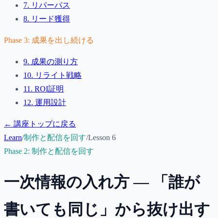
7
.
リパーパス
8
.
リード獲得
Phase
3
:
成果を出し続ける
9
.
成果の測り方
10
.
リライト戦略
11
.
ROI証明
12
.
運用設計
← 講座トップに戻る
Learn
/
制作と配信を回す
/
Lesson
6
Phase
2
:
制作と配信を回す
一次情報の入れ方 — 「誰が
書いても同じ」から抜け出す