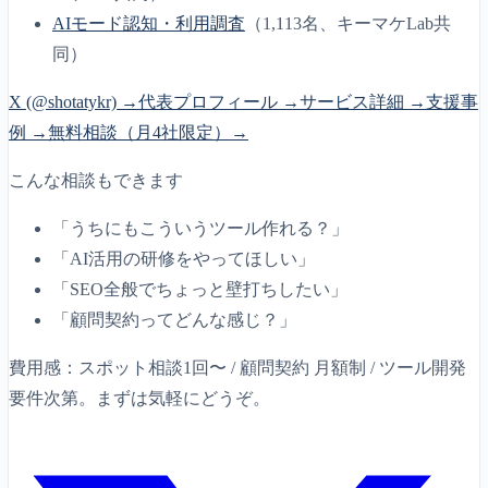
AIモード認知・利用調査
（1,113名、キーマケLab共
同）
X (@shotatykr) →
代表プロフィール →
サービス詳細 →
支援事
例 →
無料相談（月4社限定）→
こんな相談もできます
「うちにもこういうツール作れる？」
「AI活用の研修をやってほしい」
「SEO全般でちょっと壁打ちしたい」
「顧問契約ってどんな感じ？」
費用感：スポット相談1回〜 / 顧問契約 月額制 / ツール開発
要件次第。まずは気軽にどうぞ。