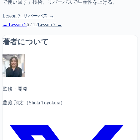
で使い回す」技術。リパーパスで生産性を上げる。
Lesson
7
:
リパーパス
→
← Lesson
5
6
/
12
Lesson
7
→
著者について
監修・開発
豊藏 翔太（Shota Toyokura）