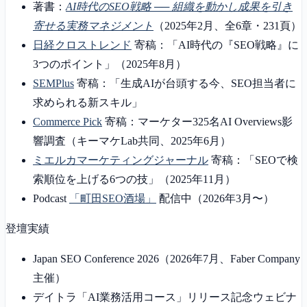
著書：
AI時代のSEO戦略 ── 組織を動かし成果を引き
寄せる実務マネジメント
（2025年2月、全6章・231頁）
日経クロストレンド
寄稿：「AI時代の『SEO戦略』に
3つのポイント」（2025年8月）
SEMPlus
寄稿：「生成AIが台頭する今、SEO担当者に
求められる新スキル」
Commerce Pick
寄稿：マーケター325名AI Overviews影
響調査（キーマケLab共同、2025年6月）
ミエルカマーケティングジャーナル
寄稿：「SEOで検
索順位を上げる6つの技」（2025年11月）
Podcast
「町田SEO酒場」
配信中（2026年3月〜）
登壇実績
Japan SEO Conference 2026（2026年7月、Faber Company
主催）
デイトラ「AI業務活用コース」リリース記念ウェビナ