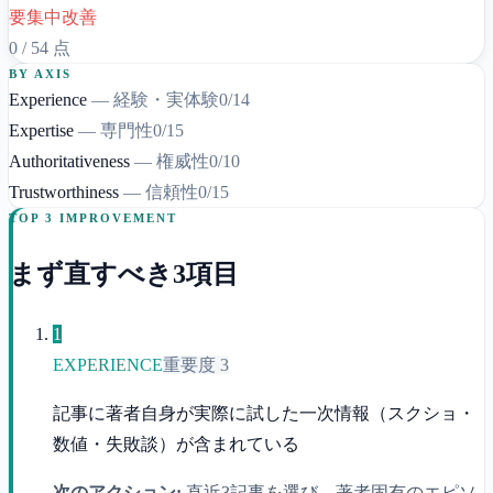
要集中改善
0
/
54
点
BY AXIS
Experience
—
経験・実体験
0
/
14
Expertise
—
専門性
0
/
15
Authoritativeness
—
権威性
0
/
10
Trustworthiness
—
信頼性
0
/
15
TOP 3 IMPROVEMENT
まず直すべき3項目
1
EXPERIENCE
重要度
3
記事に著者自身が実際に試した一次情報（スクショ・
数値・失敗談）が含まれている
次のアクション:
直近3記事を選び、著者固有のエピソ